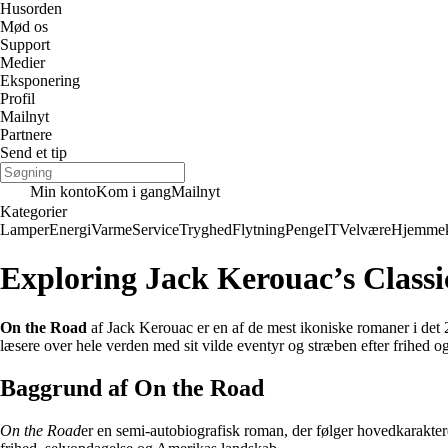
Husorden
Mød os
Support
Medier
Eksponering
Profil
Mailnyt
Partnere
Send et tip
Min konto
Kom i gang
Mailnyt
Kategorier
Lamper
Energi
Varme
Service
Tryghed
Flytning
Penge
IT
Velvære
Hjemmek
Exploring Jack Kerouac’s Class
On the Road
af Jack Kerouac er en af de mest ikoniske romaner i det 2
læsere over hele verden med sit vilde eventyr og stræben efter frihed 
Baggrund af On the Road
On the Road
er en semi-autobiografisk roman, der følger hovedkarakte