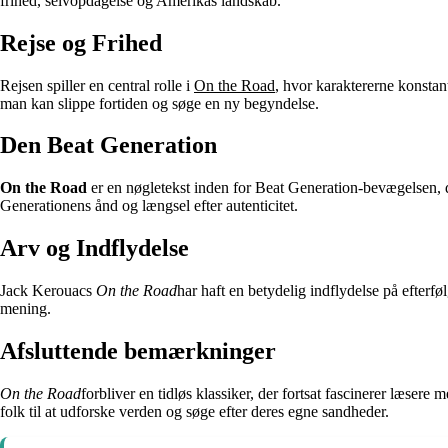
frihed, selvopdagelse og Amerikas landskab.
Rejse og Frihed
Rejsen spiller en central rolle i
On the Road
, hvor karaktererne konstan
man kan slippe fortiden og søge en ny begyndelse.
Den Beat Generation
On the Road
er en nøgletekst inden for Beat Generation-bevægelsen, d
Generationens ånd og længsel efter autenticitet.
Arv og Indflydelse
Jack Kerouacs
On the Road
har haft en betydelig indflydelse på efterf
mening.
Afsluttende bemærkninger
On the Road
forbliver en tidløs klassiker, der fortsat fascinerer læsere
folk til at udforske verden og søge efter deres egne sandheder.