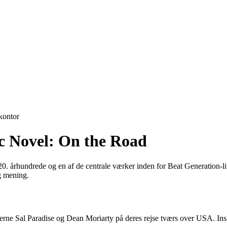
ontor
ic Novel: On the Road
0. århundrede og en af de centrale værker inden for Beat Generation-lit
og mening.
rerne Sal Paradise og Dean Moriarty på deres rejse tværs over USA. In