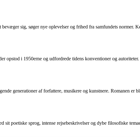
t bevæger sig, søger nye oplevelser og frihed fra samfundets normer. Ke
er opstod i 1950erne og udfordrede tidens konventioner og autoriteter.
ølgende generationer af forfattere, musikere og kunstnere. Romanen er b
 med sit poetiske sprog, intense rejsebeskrivelser og dybe filosofiske tem