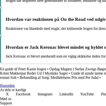
Bogen har inspireret flere generationer af forfattere, musikere og 
Hvordan var reaktionen på On the Road ved udgiv
Reaktionen var blandede med nogle, der kritiserede bogen for dens 
Hvordan er Jack Kerouac blevet mindet og hyldet s
Jack Kerouac er blevet anerkendt som en vigtig skikkelse inden for a
En guide til Peter Kanin bogen
•
Opdag Magien i Stefan Zweigs Bøge
Krimi Makkerpar Reder Ud I Mystiske Sager
•
Guide til sunde tarme
roman Sult
•
Behandling af Sorg: Medfølelsens Pris med Per Isdal
•
Husorden
At dele er kærligt
X
Facebook
Instagram
LinkedIn
YouTube
Pin
Mød os
Support