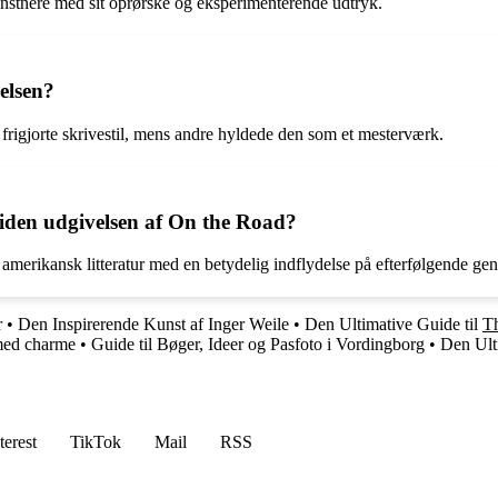
kunstnere med sit oprørske og eksperimenterende udtryk.
elsen?
frigjorte skrivestil, mens andre hyldede den som et mesterværk.
iden udgivelsen af On the Road?
merikansk litteratur med en betydelig indflydelse på efterfølgende gener
r
•
Den Inspirerende Kunst af Inger Weile
•
Den Ultimative Guide til
T
 med charme
•
Guide til Bøger, Ideer og Pasfoto i Vordingborg
•
Den Ulti
terest
TikTok
Mail
RSS