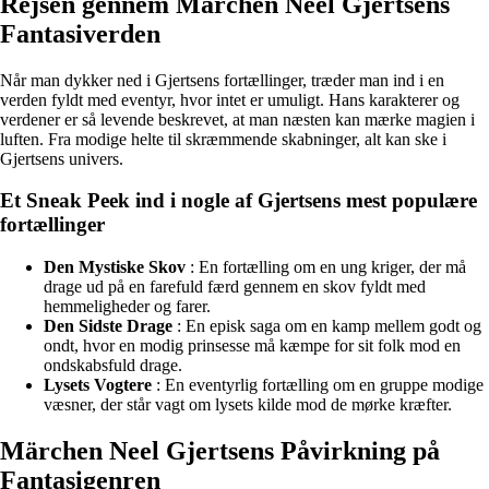
Rejsen gennem Märchen Neel Gjertsens
Fantasiverden
Når man dykker ned i Gjertsens fortællinger, træder man ind i en
verden fyldt med eventyr, hvor intet er umuligt. Hans karakterer og
verdener er så levende beskrevet, at man næsten kan mærke magien i
luften. Fra modige helte til skræmmende skabninger, alt kan ske i
Gjertsens univers.
Et Sneak Peek ind i nogle af Gjertsens mest populære
fortællinger
Den Mystiske Skov
: En fortælling om en ung kriger, der må
drage ud på en farefuld færd gennem en skov fyldt med
hemmeligheder og farer.
Den Sidste Drage
: En episk saga om en kamp mellem godt og
ondt, hvor en modig prinsesse må kæmpe for sit folk mod en
ondskabsfuld drage.
Lysets Vogtere
: En eventyrlig fortælling om en gruppe modige
væsner, der står vagt om lysets kilde mod de mørke kræfter.
Märchen Neel Gjertsens Påvirkning på
Fantasigenren