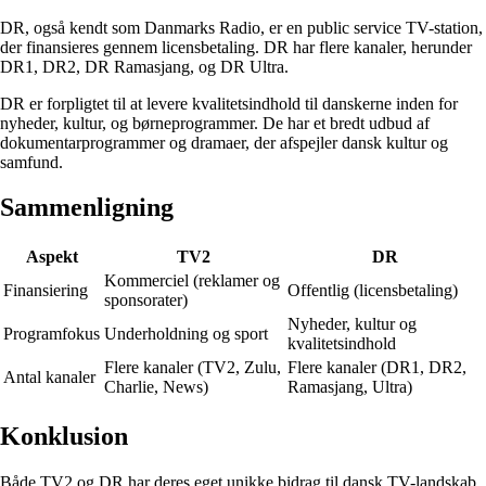
DR, også kendt som Danmarks Radio, er en public service TV-station,
der finansieres gennem licensbetaling. DR har flere kanaler, herunder
DR1, DR2, DR Ramasjang, og DR Ultra.
DR er forpligtet til at levere kvalitetsindhold til danskerne inden for
nyheder, kultur, og børneprogrammer. De har et bredt udbud af
dokumentarprogrammer og dramaer, der afspejler dansk kultur og
samfund.
Sammenligning
Aspekt
TV2
DR
Kommerciel (reklamer og
Finansiering
Offentlig (licensbetaling)
sponsorater)
Nyheder, kultur og
Programfokus
Underholdning og sport
kvalitetsindhold
Flere kanaler (TV2, Zulu,
Flere kanaler (DR1, DR2,
Antal kanaler
Charlie, News)
Ramasjang, Ultra)
Konklusion
Både TV2 og DR har deres eget unikke bidrag til dansk TV-landskab.