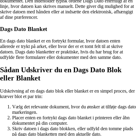
dokumentet. Den indeholder typisk ordene Dags Dato efterfulgt af en
linje, hvor datoen kan skrives manuelt. Dette giver dig mulighed for at
skrive datoen med hånden eller at indsætte den elektronisk, afhængigt
af dine præferencer.
Dags Dato Blanket
En dags dato blanket er en fortrykt formular, hvor datoen enten
allerede er trykt på arket, eller hvor der er et tomt felt til at skrive
datoen. Dags dato blanketter er praktiske, hvis du har brug for at
udfylde flere formularer eller dokumenter med den samme dato.
Sådan Udskriver du en Dags Dato Blok
eller Blanket
Udskrivning af en dags dato blok eller blanket er en simpel proces, der
kræver blot et par trin:
Vælg det relevante dokument, hvor du ønsker at tilføje dags dato
markeringen.
Placer enten en fortrykt dags dato blanket i printeren eller åbn
dokumentet på din computer.
Skriv datoen i dags dato blokken, eller udfyld den tomme plads
på dags dato blanketten med den aktuelle dato.