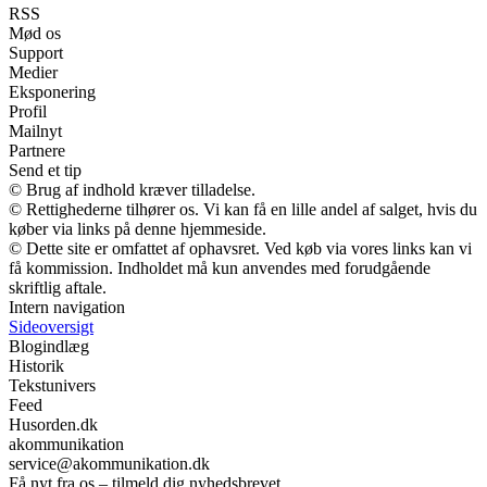
RSS
Mød os
Support
Medier
Eksponering
Profil
Mailnyt
Partnere
Send et tip
© Brug af indhold kræver tilladelse.
© Rettighederne tilhører os. Vi kan få en lille andel af salget, hvis du
køber via links på denne hjemmeside.
© Dette site er omfattet af ophavsret. Ved køb via vores links kan vi
få kommission. Indholdet må kun anvendes med forudgående
skriftlig aftale.
Intern navigation
Sideoversigt
Blogindlæg
Historik
Tekstunivers
Feed
Husorden.dk
akommunikation
service@akommunikation.dk
Få nyt fra os – tilmeld dig nyhedsbrevet