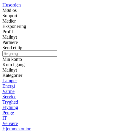
Husorden
Mød os
Support
Medier
Eksponering
Profil
Mailnyt
Partnere
Send et tip
Min konto
Kom i gang
Mailnyt
Kategorier
Lamper
Energi
Varme
Service
Tryghed
Flytning
Penge
IT
Velvære
Hjemmekontor