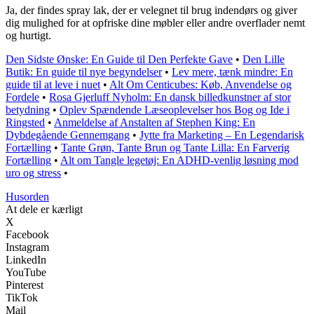
Ja, der findes spray lak, der er velegnet til brug indendørs og giver
dig mulighed for at opfriske dine møbler eller andre overflader nemt
og hurtigt.
Den Sidste Ønske: En Guide til Den Perfekte Gave
•
Den Lille
Butik: En guide til nye begyndelser
•
Lev mere, tænk mindre: En
guide til at leve i nuet
•
Alt Om Centicubes: Køb, Anvendelse og
Fordele
•
Rosa Gjerluff Nyholm: En dansk billedkunstner af stor
betydning
•
Oplev Spændende Læseoplevelser hos Bog og Ide i
Ringsted
•
Anmeldelse af Anstalten af Stephen King: En
Dybdegående Gennemgang
•
Jytte fra Marketing – En Legendarisk
Fortælling
•
Tante Grøn, Tante Brun og Tante Lilla: En Farverig
Fortælling
•
Alt om Tangle legetøj: En ADHD-venlig løsning mod
uro og stress
•
Husorden
At dele er kærligt
X
Facebook
Instagram
LinkedIn
YouTube
Pinterest
TikTok
Mail