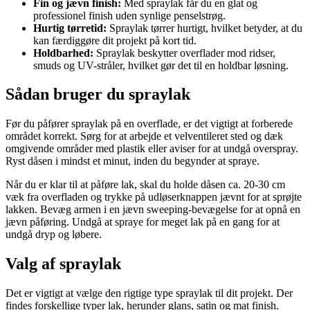
Fin og jævn finish:
Med spraylak får du en glat og
professionel finish uden synlige penselstrøg.
Hurtig tørretid:
Spraylak tørrer hurtigt, hvilket betyder, at du
kan færdiggøre dit projekt på kort tid.
Holdbarhed:
Spraylak beskytter overflader mod ridser,
smuds og UV-stråler, hvilket gør det til en holdbar løsning.
Sådan bruger du spraylak
Før du påfører spraylak på en overflade, er det vigtigt at forberede
området korrekt. Sørg for at arbejde et velventileret sted og dæk
omgivende områder med plastik eller aviser for at undgå overspray.
Ryst dåsen i mindst et minut, inden du begynder at spraye.
Når du er klar til at påføre lak, skal du holde dåsen ca. 20-30 cm
væk fra overfladen og trykke på udløserknappen jævnt for at sprøjte
lakken. Bevæg armen i en jævn sweeping-bevægelse for at opnå en
jævn påføring. Undgå at spraye for meget lak på en gang for at
undgå dryp og løbere.
Valg af spraylak
Det er vigtigt at vælge den rigtige type spraylak til dit projekt. Der
findes forskellige typer lak, herunder glans, satin og mat finish.