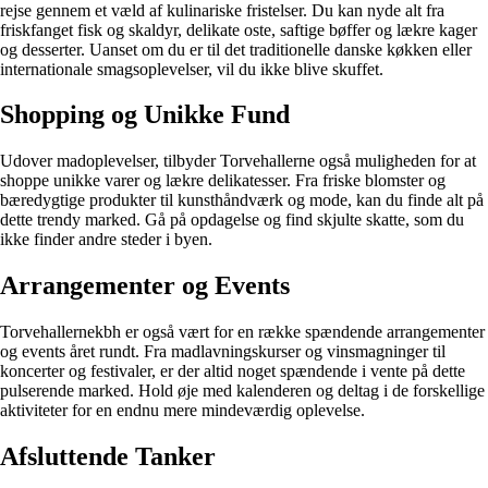
rejse gennem et væld af kulinariske fristelser. Du kan nyde alt fra
friskfanget fisk og skaldyr, delikate oste, saftige bøffer og lækre kager
og desserter. Uanset om du er til det traditionelle danske køkken eller
internationale smagsoplevelser, vil du ikke blive skuffet.
Shopping og Unikke Fund
Udover madoplevelser, tilbyder Torvehallerne også muligheden for at
shoppe unikke varer og lækre delikatesser. Fra friske blomster og
bæredygtige produkter til kunsthåndværk og mode, kan du finde alt på
dette trendy marked. Gå på opdagelse og find skjulte skatte, som du
ikke finder andre steder i byen.
Arrangementer og Events
Torvehallernekbh er også vært for en række spændende arrangementer
og events året rundt. Fra madlavningskurser og vinsmagninger til
koncerter og festivaler, er der altid noget spændende i vente på dette
pulserende marked. Hold øje med kalenderen og deltag i de forskellige
aktiviteter for en endnu mere mindeværdig oplevelse.
Afsluttende Tanker