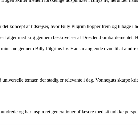
. Bogen skifter mellem forskellige tidspunkter i Billys liv, herunder h
det koncept af tidsrejser, hvor Billy Pilgrim hopper frem og tilbage i t
, der følger med krig gennem beskrivelser af Dresden-bombardementet. 
nisme gennem Billy Pilgrims liv. Hans manglende evne til at ændre s
niverselle temaer, der stadig er relevante i dag. Vonneguts skarpe kriti
undrede og har inspireret generationer af læsere med sit unikke perspekti