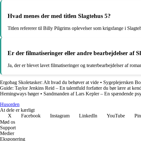
Hvad menes der med titlen Slagtehus 5?
Titlen refererer til Billy Pilgrims oplevelser som krigsfange i Sl
Er der filmatiseringer eller andre bearbejdelser af S
Ja, der er blevet lavet filmatiseringer og teaterbearbejdelser af roma
Ergobag Skoletasker: Alt hvad du behøver at vide
•
Sygeplejersken Bo
Guide: Taylor Jenkins Reid – En talentfuld forfatter du bør lære at ken
Hemingways bøger
•
Sandmanden af Lars Kepler – En spændende psyko
Husorden
At dele er kærligt
X
Facebook
Instagram
LinkedIn
YouTube
Pin
Mød os
Support
Medier
Eksponering