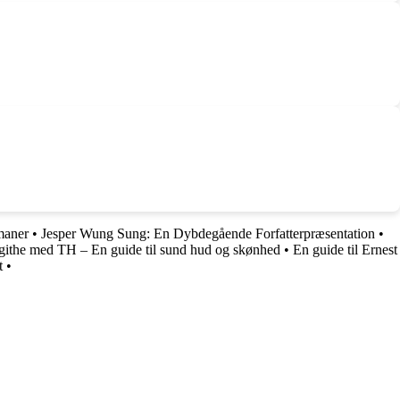
maner
•
Jesper Wung Sung: En Dybdegående Forfatterpræsentation
•
githe med TH – En guide til sund hud og skønhed
•
En guide til Ernest
t
•