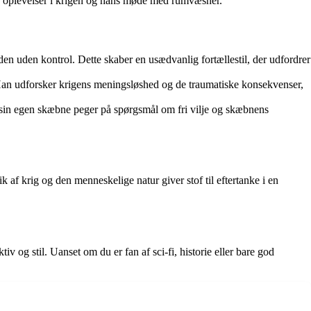
ans oplevelser i krigen og hans møde med rumvæsner.
iden uden kontrol. Dette skaber en usædvanlig fortællestil, der udfordrer
Han udforsker krigens meningsløshed og de traumatiske konsekvenser,
in egen skæbne peger på spørgsmål om fri vilje og skæbnens
k af krig og den menneskelige natur giver stof til eftertanke i en
v og stil. Uanset om du er fan af sci-fi, historie eller bare god