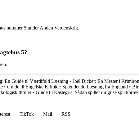
agtehus nummer 5 under Anden Verdenskrig.
lagtehus 5?
nen.
g: En Guide til Værdifuld Læsning
•
Joël Dicker: En Mester i Krimiro
de
•
Guide til Engelske Krimier: Spændende Læsning fra England
•
Bir
logisk thriller
•
Guide til Kastegris: Sådan spiller du grise spil korrek
terest
TikTok
Mail
RSS