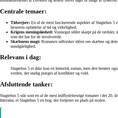
bombardementet af Dresden og senere bliver taget til fange af tyskerne
Centrale temaer:
Tidsrejser:
En af de mest fascinerende aspekter af Slagtehus 5 er 
læserens opfattelse af tid og virkelighed.
Krigens meningsløshed:
Vonnegut stiller skarpt på de rædsler
som det har for de involverede.
Skæbnens magt:
Romanen udforsker idéen om skæbne og determi
uundgåelighed.
Relevans i dag:
Slagtehus 5 er ikke kun en historisk roman, men den berører også u
verden, der stadig præges af konflikter og vold.
Afsluttende tanker:
Slagtehus 5 står som en af de mest indflydelsesrige romaner i det 20. årh
litteratur, er Slagtehus 5 en bog, der fortjener en plads på reolen.