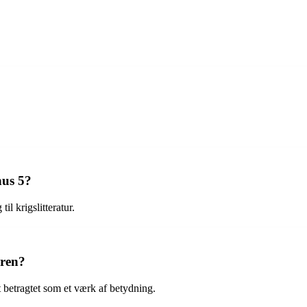
hus 5?
l krigslitteratur.
uren?
t betragtet som et værk af betydning.