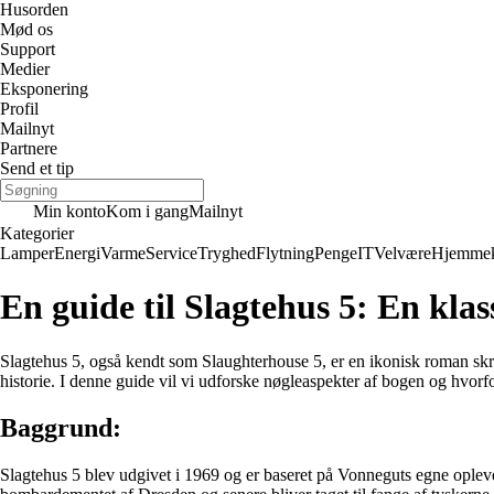
Husorden
Mød os
Support
Medier
Eksponering
Profil
Mailnyt
Partnere
Send et tip
Min konto
Kom i gang
Mailnyt
Kategorier
Lamper
Energi
Varme
Service
Tryghed
Flytning
Penge
IT
Velvære
Hjemmek
En guide til Slagtehus 5: En klas
Slagtehus 5, også kendt som Slaughterhouse 5, er en ikonisk roman skrev
historie. I denne guide vil vi udforske nøgleaspekter af bogen og hvorfo
Baggrund:
Slagtehus 5 blev udgivet i 1969 og er baseret på Vonneguts egne ople