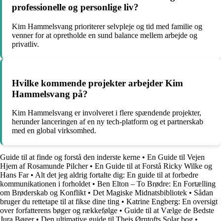
professionelle og personlige liv?
Kim Hammelsvang prioriterer selvpleje og tid med familie og
venner for at opretholde en sund balance mellem arbejde og
privatliv.
Hvilke kommende projekter arbejder Kim
Hammelsvang på?
Kim Hammelsvang er involveret i flere spændende projekter,
herunder lanceringen af en ny tech-platform og et partnerskab
med en global virksomhed.
Guide til at finde og forstå den inderste kerne
•
En Guide til Vejen
Hjem af Rosamunde Pilcher
•
En Guide til at Forstå Ricky Wilke og
Hans Far
•
Alt det jeg aldrig fortalte dig: En guide til at forbedre
kommunikationen i forholdet
•
Ben Elton – To Brødre: En Fortælling
om Brøderskab og Konflikt
•
Det Magiske Midnatsbibliotek
•
Sådan
bruger du rettetape til at fikse dine ting
•
Katrine Engberg: En oversigt
over forfatterens bøger og rækkefølge
•
Guide til at Vælge de Bedste
Jura Bøger
•
Den ultimative guide til Theis Ørntofts Solar bog
•