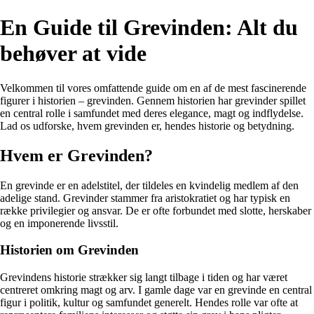
En Guide til Grevinden: Alt du
behøver at vide
Velkommen til vores omfattende guide om en af de mest fascinerende
figurer i historien – grevinden. Gennem historien har grevinder spillet
en central rolle i samfundet med deres elegance, magt og indflydelse.
Lad os udforske, hvem grevinden er, hendes historie og betydning.
Hvem er Grevinden?
En grevinde er en adelstitel, der tildeles en kvindelig medlem af den
adelige stand. Grevinder stammer fra aristokratiet og har typisk en
række privilegier og ansvar. De er ofte forbundet med slotte, herskaber
og en imponerende livsstil.
Historien om Grevinden
Grevindens historie strækker sig langt tilbage i tiden og har været
centreret omkring magt og arv. I gamle dage var en grevinde en central
figur i politik, kultur og samfundet generelt. Hendes rolle var ofte at