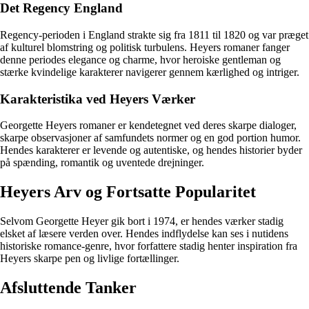
Det Regency England
Regency-perioden i England strakte sig fra 1811 til 1820 og var præget
af kulturel blomstring og politisk turbulens. Heyers romaner fanger
denne periodes elegance og charme, hvor heroiske gentleman og
stærke kvindelige karakterer navigerer gennem kærlighed og intriger.
Karakteristika ved Heyers Værker
Georgette Heyers romaner er kendetegnet ved deres skarpe dialoger,
skarpe observasjoner af samfundets normer og en god portion humor.
Hendes karakterer er levende og autentiske, og hendes historier byder
på spænding, romantik og uventede drejninger.
Heyers Arv og Fortsatte Popularitet
Selvom Georgette Heyer gik bort i 1974, er hendes værker stadig
elsket af læsere verden over. Hendes indflydelse kan ses i nutidens
historiske romance-genre, hvor forfattere stadig henter inspiration fra
Heyers skarpe pen og livlige fortællinger.
Afsluttende Tanker