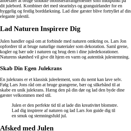
anbefaler at bruge smukke blomsterarrangementer som midtpunkt på
dit julebord. Kombiner det med stearinlys og granguirlander for en
hyggelig og festlig borddækning. Lad dine gæster blive fortryllet af din
elegante julestil.
Lad Naturen Inspirere Dig
Julen handler også om at forbinde med naturen omkring os. Lars Jon
opfordrer til at bruge naturlige materialer som dekoration. Saml grene,
kogler og bær ude i naturen og brug dem i dine juledekorationer.
Naturens skønhed vil give dit hjem en varm og autentisk julestemning.
Skab Din Egen Julekrans
En julekrans er et klassisk juleelement, som du nemt kan lave selv.
Følg Lars Jons råd om at bruge grangrene, bær og silkebånd til at
skabe en unik julekrans. Hæng den på din dør og lad den byde dine
gæster velkommen med stil.
Julen er den perfekte tid til at lade din kreativitet blomstre.
Lad dig inspirere af naturen og lad Lars Jon guide dig til
en smuk og stemningsfuld jul.
Afsked med Julen