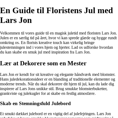
En Guide til Floristens Jul med
Lars Jon
Velkommen til vores guide til en magisk juletid med floristen Lars Jon.
Julen er en særlig tid på året, hvor vi kan sprede glæde og hygge rundt
omkring os. En florists kreative touch kan virkelig bringe
julestemningen ind i vores hjem og hjerter. Lad os udforske hvordan
du kan skabe en smuk jul med inspiration fra Lars Jon.
Lær at Dekorere som en Mester
Lars Jon er kendt for sit kreative og elegante håndværk med blomster.
Hans juledekorationsideer er en blanding af traditionelle elementer og
moderne trends. Når du skal dekorere dit hjem til jul, kan du lade dig
inspirere af Lars Jons unikke stil. Brug smukke blomsterbuketter,
grankviste og julekugler for at skabe en festlig atmosfære.
Skab en Stemningsfuld Julebord
Et smukt dækket julebord er en vigtig del af julefejringen. Lars Jon