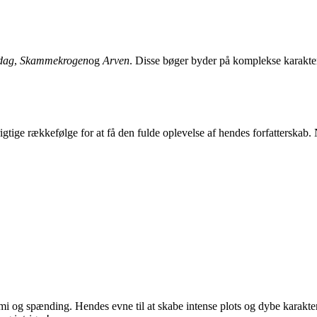
dag
,
Skammekrogen
og
Arven
. Disse bøger byder på komplekse karakter
 rigtige rækkefølge for at få den fulde oplevelse af hendes forfatterskab
imi og spænding. Hendes evne til at skabe intense plots og dybe karakter