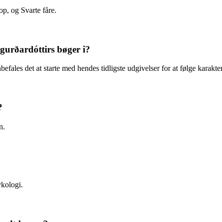
p, og Svarte fåre.
gurðardóttirs bøger i?
ales det at starte med hendes tidligste udgivelser for at følge karakte
?
n.
ykologi.