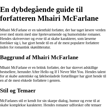
En dybdegående guide til
forfatteren Mhairi McFarlane
Mhairi McFarlane er en talentfuld forfatter, der har taget læsere verden
over med storm med sine hjertevarmende og humoristiske romaner.
Hendes skriveevner og evne til at skabe karakterer, som læserne
forelsker sig i, har gjort hende til en af de mest populære forfattere
inden for romantisk skønlitteratur.
Baggrund af Mhairi McFarlane
Mhairi McFarlane er en britisk forfatter, der har skrevet adskillige
bestsellere, herunder After Hello og If I Never Met You. Hendes talent
for at skabe autentiske og følelsesladede fortællinger har gjort hende til
en af de mest elskede forfattere i genren.
Stil og Temaer
McFarlanes stil er kendt for sin skarpe dialog, humor og evne til at
skabe komplekse karakterer. Hendes romaner udforsker ofte temaer