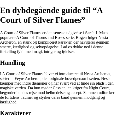
En dybdegående guide til “A
Court of Silver Flames”
A Court of Silver Flames er den seneste udgivelse i Sarah J. Maas
populære A Court of Thorns and Roses-serie. Bogen følger Nesta
Archeron, en stærk og kompliceret karakter, der navigerer gennem
smerte, kærlighed og selvopdagelse. Lad os dykke ned i denne
fortælling fyldt med magi, intriger og følelser.
Handling
I A Court of Silver Flames bliver vi introduceret til Nesta Archeron,
søster til Feyre Archeron, den originale hovedperson i serien. Nesta
kæmper med indre dæmoner og har svært ved at finde sin plads i den
magiske verden. Da hun møder Cassian, en kriger fra Night Court,
begynder hendes rejse mod helbredelse og accept. Sammen udforsker
de fortidens traumer og styrker deres bånd gennem modgang og
kærlighed.
Karakterer