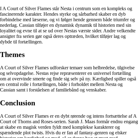
I A Court of Silver Flames står Nesta i centrum som en kompleks og
fascinerende karakter. Hendes styrke og sårbarhed skaber en dyb
forbindelse med læserne, og vi følger hende gennem både triumfer og
nederlag. Cassian tilføjer en dynamisk dynamik til historien med sin
loyalitet og evne til at se ud over Nestas værste sider. Andre velkendte
ansigter fra serien gør også deres optræden, hvilket tilføjer lag og
dybde til fortællingen.
Themes
A Court of Silver Flames udforsker temaer som helbredelse, tilgivelse
og selvopdagelse. Nestas rejse repræsenterer en universel fortælling
om at overvinde smerte og finde sig selv på ny. Kærlighed spiller også
en central rolle i fortællingen, både i forholdet mellem Nesta og
Cassian samt i forståelsen af ​​familiebånd og venskaber.
Conclusion
A Court of Silver Flames er en dybt rørende og intens fortsættelse af A
Court of Thorns and Roses-serien. Sarah J. Maas formår endnu engang
at skabe en magisk verden fyldt med komplekse karakterer og
spændende plot twists. Hvis du er fan af fantasy-genren og elsker