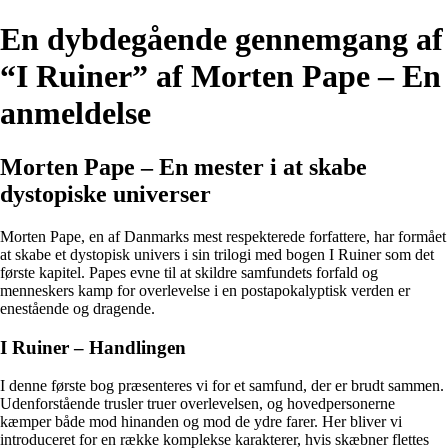
En dybdegående gennemgang af
“I Ruiner” af Morten Pape – En
anmeldelse
Morten Pape – En mester i at skabe
dystopiske universer
Morten Pape, en af Danmarks mest respekterede forfattere, har formået
at skabe et dystopisk univers i sin trilogi med bogen I Ruiner som det
første kapitel. Papes evne til at skildre samfundets forfald og
menneskers kamp for overlevelse i en postapokalyptisk verden er
enestående og dragende.
I Ruiner – Handlingen
I denne første bog præsenteres vi for et samfund, der er brudt sammen.
Udenforstående trusler truer overlevelsen, og hovedpersonerne
kæmper både mod hinanden og mod de ydre farer. Her bliver vi
introduceret for en række komplekse karakterer, hvis skæbner flettes