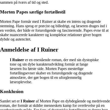
sammen på tværs af tid og sted.
Morten Papes særlige fortællestil
Morten Pape formår med I Ruiner at skabe en intens og dragende
stemning. Hans sprog er præcist og billedrigt, og læseren drages ind i
en verden, der både er foruroligende og fascinerende. Papes evne til at
skabe nuancerede karakterer og komplekse relationer giver bogen
dybde og autencitet.
Anmeldelse af I Ruiner
I Ruiner
er en enestående roman, der med sin dystopiske
tone og sin dybe karakterudvikling formår at fange
læseren fra første side. Morten Papes mesterlige
fortællingsevner skaber en foruroligende og dragende
atmosfære, der gør bogen til en uforglemmelig
læseoplevelse.
Konklusion
Samlet set er
I Ruiner
af Morten Pape en dybdegående og medrivende
roman, der formår at skildre menneskets kamp for overlevelse på en
overbevisende måde. For fans af dystopiske fortællinger er denne bog