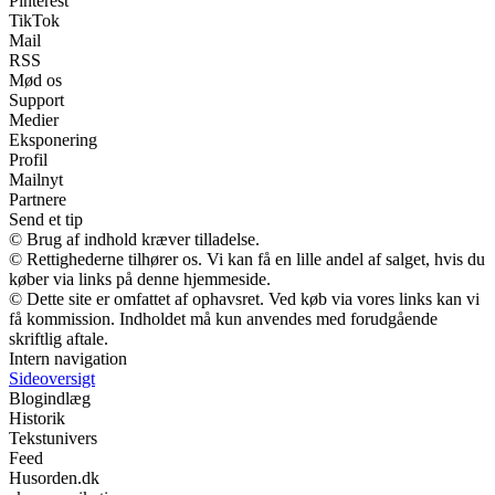
Pinterest
TikTok
Mail
RSS
Mød os
Support
Medier
Eksponering
Profil
Mailnyt
Partnere
Send et tip
© Brug af indhold kræver tilladelse.
© Rettighederne tilhører os. Vi kan få en lille andel af salget, hvis du
køber via links på denne hjemmeside.
© Dette site er omfattet af ophavsret. Ved køb via vores links kan vi
få kommission. Indholdet må kun anvendes med forudgående
skriftlig aftale.
Intern navigation
Sideoversigt
Blogindlæg
Historik
Tekstunivers
Feed
Husorden.dk