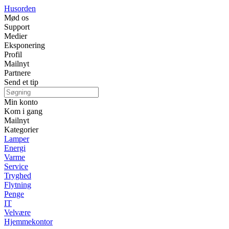
Husorden
Mød os
Support
Medier
Eksponering
Profil
Mailnyt
Partnere
Send et tip
Min konto
Kom i gang
Mailnyt
Kategorier
Lamper
Energi
Varme
Service
Tryghed
Flytning
Penge
IT
Velvære
Hjemmekontor