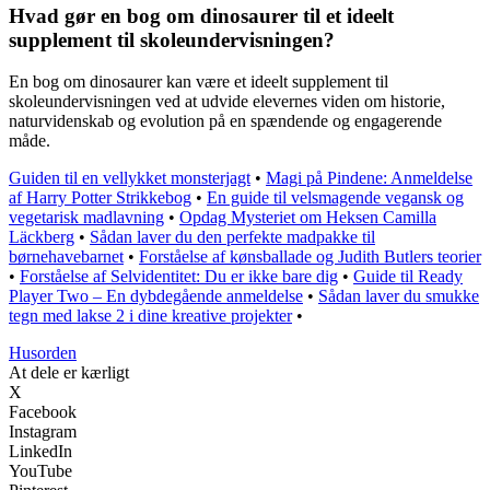
Hvad gør en bog om dinosaurer til et ideelt
supplement til skoleundervisningen?
En bog om dinosaurer kan være et ideelt supplement til
skoleundervisningen ved at udvide elevernes viden om historie,
naturvidenskab og evolution på en spændende og engagerende
måde.
Guiden til en vellykket monsterjagt
•
Magi på Pindene: Anmeldelse
af Harry Potter Strikkebog
•
En guide til velsmagende vegansk og
vegetarisk madlavning
•
Opdag Mysteriet om Heksen Camilla
Läckberg
•
Sådan laver du den perfekte madpakke til
børnehavebarnet
•
Forståelse af kønsballade og Judith Butlers teorier
•
Forståelse af Selvidentitet: Du er ikke bare dig
•
Guide til Ready
Player Two – En dybdegående anmeldelse
•
Sådan laver du smukke
tegn med lakse 2 i dine kreative projekter
•
Husorden
At dele er kærligt
X
Facebook
Instagram
LinkedIn
YouTube