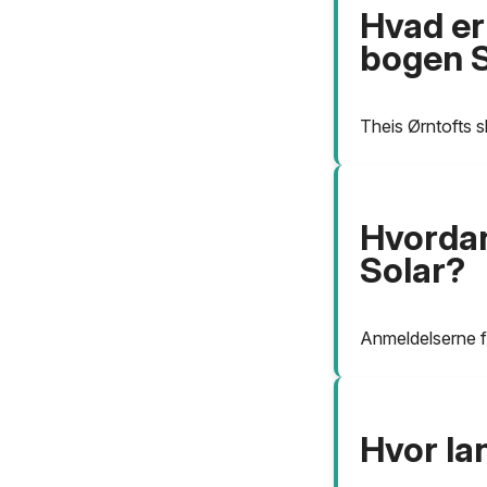
Hvad er 
bogen S
Theis Ørntofts sk
Hvordan
Solar?
Anmeldelserne fo
Hvor la