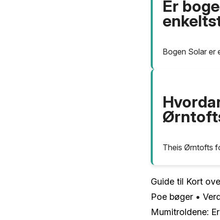
Er bogen
enkelts
Bogen Solar er 
Hvordan
Ørntoft
Theis Ørntofts f
Guide til Kort o
Poe bøger
•
Verd
Mumitroldene: E