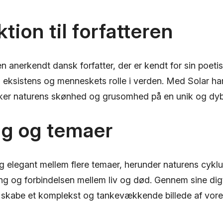
tion til forfatteren
n anerkendt dansk forfatter, der er kendt for sin poetisk
 eksistens og menneskets rolle i verden. Med Solar har
sker naturens skønhed og grusomhed på en unik og d
ng og temaer
g elegant mellem flere temaer, herunder naturens cykl
ng og forbindelsen mellem liv og død. Gennem sine digt
t skabe et komplekst og tankevækkende billede af vores