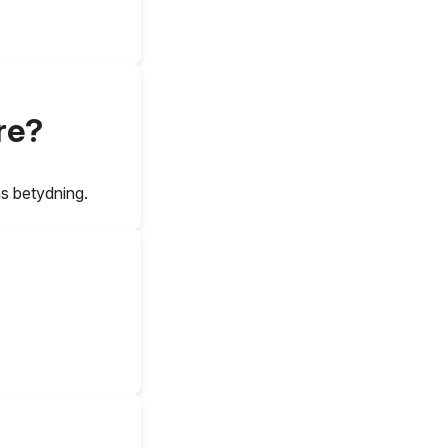
re?
ns betydning.