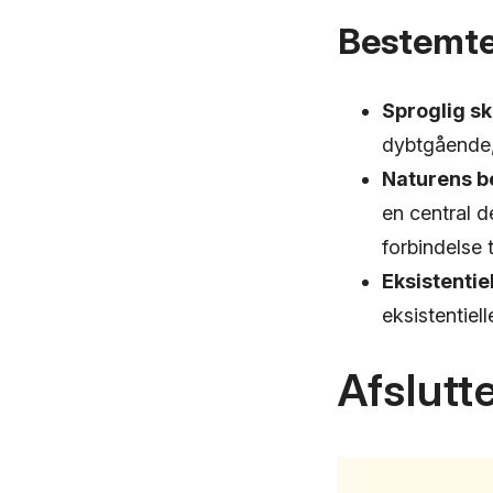
Bestemte
Sproglig s
dybtgående,
Naturens b
en central d
forbindelse t
Eksistentie
eksistentiel
Afslutt