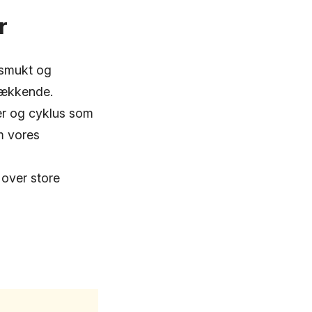
r
 smukt og
vækkende.
er og cyklus som
om vores
 over store