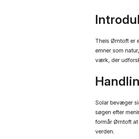
Introduk
Theis Ørntoft er e
emner som natur,
værk, der udfor
Handli
Solar bevæger si
søgen efter meni
formår Ørntoft a
verden.