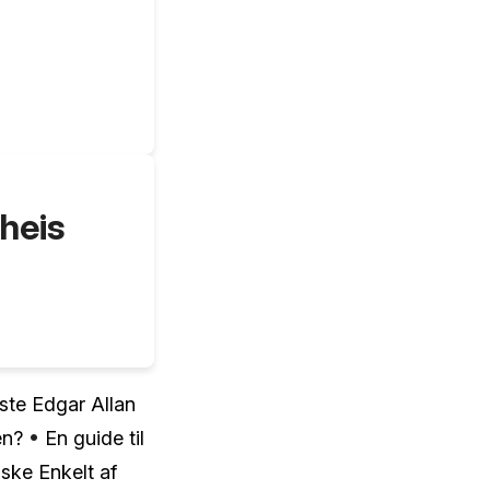
heis
dste Edgar Allan
en?
•
En guide til
ske Enkelt af