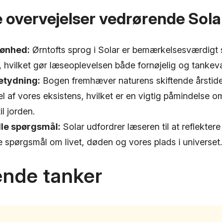
 overvejelser vedrørende Sola
kønhed:
Ørntofts sprog i Solar er bemærkelsesværdigt
 hvilket gør læseoplevelsen både fornøjelig og tanke
etydning:
Bogen fremhæver naturens skiftende årstid
el af vores eksistens, hvilket er en vigtig påmindelse 
il jorden.
lle spørgsmål:
Solar udfordrer læseren til at reflektere
le spørgsmål om livet, døden og vores plads i universet.
ende tanker