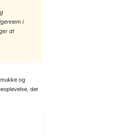
og
 igennem i
ger at
s smukke og
eoplevelse, der