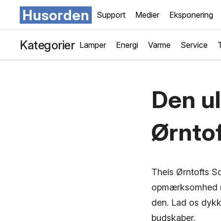
Husorden
Support
Medier
Eksponering
Kategorier
Lamper
Energi
Varme
Service
Den ul
Ørntof
Theis Ørntofts S
opmærksomhed me
den. Lad os dykk
budskaber.