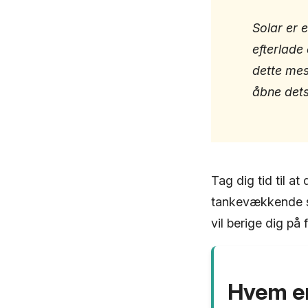
Solar er 
efterlade 
dette mes
åbne dets
Tag dig tid til a
tankevækkende sk
vil berige dig på f
Hvem er