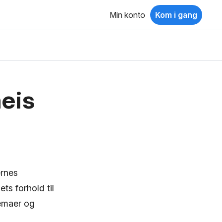
Min konto
Kom i gang
heis
ernes
s forhold til
emaer og