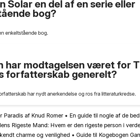
 Solar en del af en serie eller
tående bog?
en enkeltstående bog.
 har modtagelsen været for T
s forfatterskab generelt?
orfatterskab har nydt anerkendelse og ros fra litteraturkredse.
ver Paradis af Knud Romer
•
En guide til nogle af de be
ens Rigeste Mand: Hvem er den rigeste person i verd
rkendt charme og venlighed
•
Guide til Kogebogen Gan