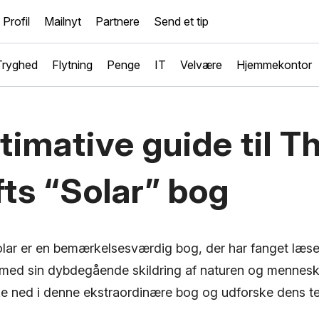
Profil
Mailnyt
Partnere
Send et tip
Tryghed
Flytning
Penge
IT
Velvære
Hjemmekontor
timative guide til T
ts “Solar” bog
olar er en bemærkelsesværdig bog, der har fanget læs
d sin dybdegående skildring af naturen og mennesket
e ned i denne ekstraordinære bog og udforske dens t