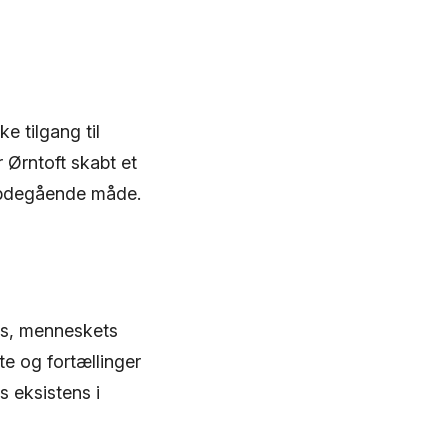
e tilgang til
 Ørntoft skabt et
ybdegående måde.
us, menneskets
e og fortællinger
 eksistens i