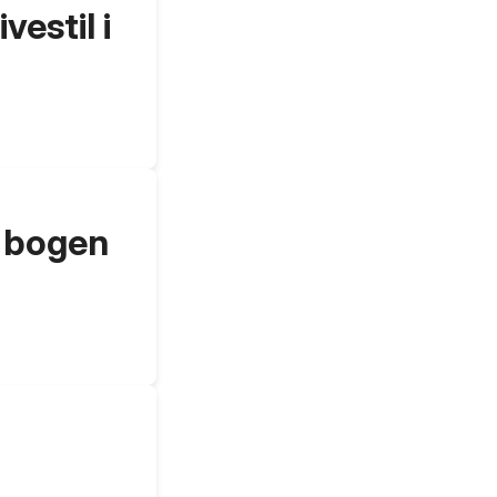
vestil i
r bogen