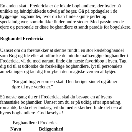
En anden skat i Fredericia er de lokale boghandlere, der byder på
unikke og håndplukkede udvalg af bøger. Gå på opdagelse i de
hyggelige boghandler, hvor du kan finde skjulte perler og
specialudgaver, som du ikke finder andre steder. Med passionerede
ejere og personale er disse boghandlere et sandt paradis for bogelskere.
Boghandel Fredericia
Uanset om du foretrækker at slentre rundt i en stor kædeboghandel
som Bog og Ide eller at udforske de mindre uafhængige boghandler i
Fredericia, vil du med garanti finde din næste favoritbog i byen. Tag
dig tid til at udforske de forskellige boghandlere, lyt til personalets
anbefalinger og lad dig fordybe i den magiske verden af bøger.
“En god bog er som en skat. Den beriger sindet og åbner
døre til nye verdener.”
Så næste gang du er i Fredericia, skal du besøge en af byens
fantastiske boghandler. Uanset om du er på udkig efter spænding,
romantik, fakta eller fantasy, vil du med sikkerhed finde det i en af
byens boghandlere. God læselyst!
Boghandlere i Fredericia
Navn
Beliggenhed