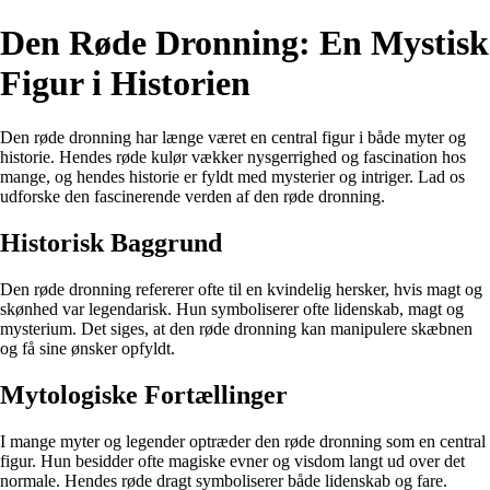
Den Røde Dronning: En Mystisk
Figur i Historien
Den røde dronning har længe været en central figur i både myter og
historie. Hendes røde kulør vækker nysgerrighed og fascination hos
mange, og hendes historie er fyldt med mysterier og intriger. Lad os
udforske den fascinerende verden af den røde dronning.
Historisk Baggrund
Den røde dronning refererer ofte til en kvindelig hersker, hvis magt og
skønhed var legendarisk. Hun symboliserer ofte lidenskab, magt og
mysterium. Det siges, at den røde dronning kan manipulere skæbnen
og få sine ønsker opfyldt.
Mytologiske Fortællinger
I mange myter og legender optræder den røde dronning som en central
figur. Hun besidder ofte magiske evner og visdom langt ud over det
normale. Hendes røde dragt symboliserer både lidenskab og fare.