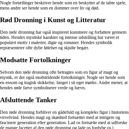
Nogle fortællinger beskriver hende som en beskytter af de tabte sjæle,
mens andre ser hende som en dommer over liv og død.
Rød Dronning i Kunst og Litteratur
Den røde dronning har også inspireret kunstnere og forfattere gennem
tiden. Hendes mystiske karakter og intense udstråling har været et
populært motiv i malerier, digte og romaner. Hendes symbolik
repræsenterer ofte dybe følelser og skjulte begær.
Modsatte Fortolkninger
Selvom den røde dronning ofte betragtes som en figur af magt og
mystik, er der også modstridende fortolkninger. Nogle ser hende som
en ensom og tragisk skikkelse, fanget i sit eget mørke. Andre mener, at
hendes røde farve symboliserer vrede og hævn.
Afsluttende Tanker
Den røde dronning forbliver en gådefuld og kompleks figur i historiens
virvelvind. Hendes magt og skønhed fortsætter med at intrigere og
fascinere generation efter generation. Lad os fortsætte med at udforske
de mange facetter af den røde dronning og lade os fordybe os i