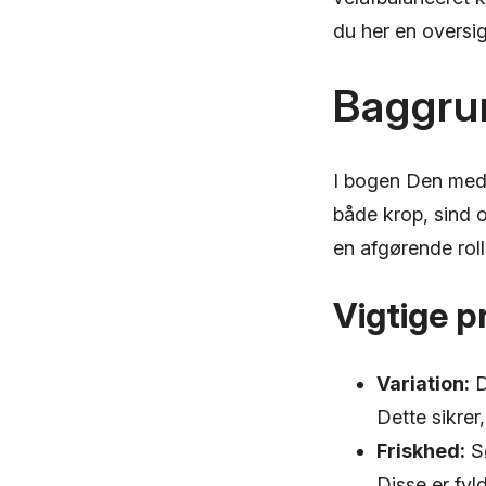
du her en oversig
Baggru
I bogen Den medic
både krop, sind o
en afgørende roll
Vigtige p
Variation:
D
Dette sikrer
Friskhed:
Sø
Disse er fyl