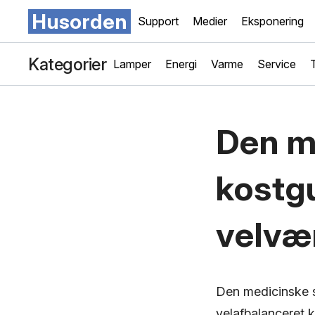
Husorden
Support
Medier
Eksponering
Kategorier
Lamper
Energi
Varme
Service
Den m
kostgu
velvæ
Den medicinske s
velafbalanceret 