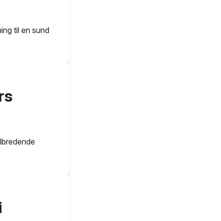
ng til en sund
rs
elbredende
i