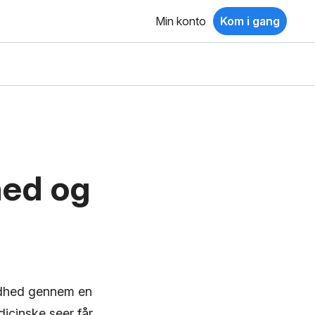
Min konto
Kom i gang
hed og
undhed gennem en
icinske seer får