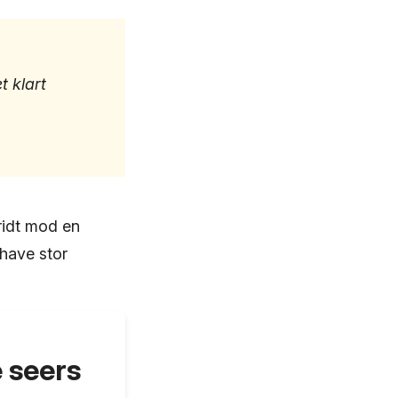
t klart
ridt mod en
 have stor
 seers