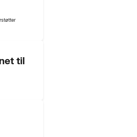
rstøtter
et til