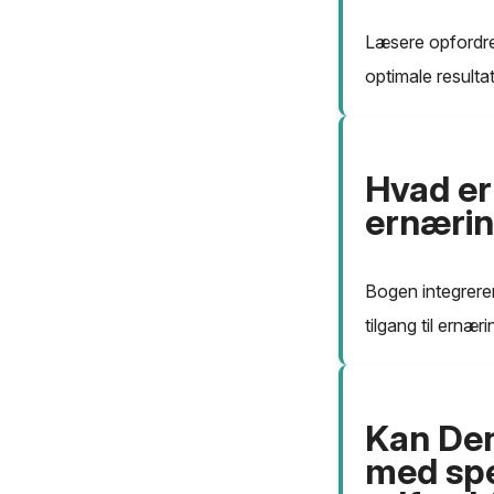
Læsere opfordres 
optimale resultat
Hvad er 
ernærin
Bogen integrerer
tilgang til ernæri
Kan Den
med sp