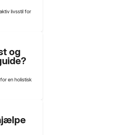
tiv livsstil for
st og
guide?
or en holistisk
hjælpe