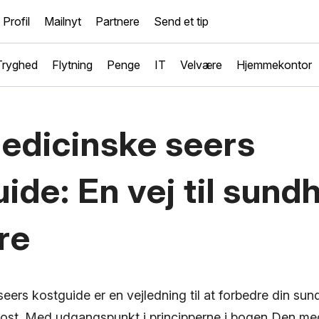
Profil
Mailnyt
Partnere
Send et tip
Tryghed
Flytning
Penge
IT
Velvære
Hjemmekontor
edicinske seers
ide: En vej til sund
re
eers kostguide er en vejledning til at forbedre din s
kost. Med udgangspunkt i principperne i bogen Den med