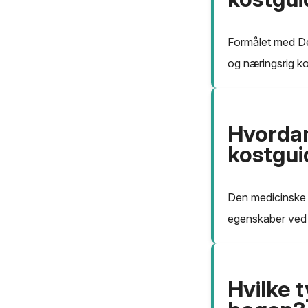
Formålet med Den
og næringsrig ko
Hvordan
kostgui
Den medicinske 
egenskaber ved f
Hvilke t