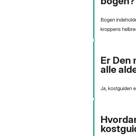
bogen?
Bogen indeholder
kroppens helbre
Er Den 
alle al
Ja, kostguiden er
Hvordan
kostgu