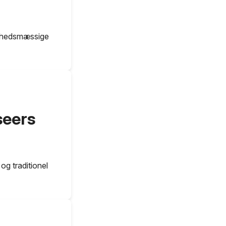
undhedsmæssige
seers
og traditionel