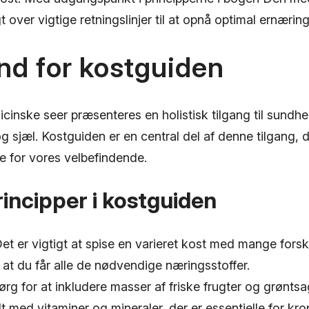
t over vigtige retningslinjer til at opnå optimal ernærin
nd for kostguiden
inske seer præsenteres en holistisk tilgang til sundhe
g sjæl. Kostguiden er en central del af denne tilgang, d
e for vores velbefindende.
rincipper i kostguiden
et er vigtigt at spise en varieret kost med mange forsk
, at du får alle de nødvendige næringsstoffer.
rg for at inkludere masser af friske frugter og grøntsag
dt med vitaminer og mineraler, der er essentielle for kr