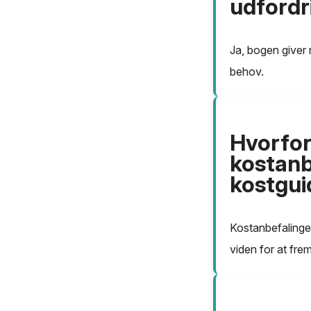
udfordr
Ja, bogen giver
behov.
Hvorfor
kostanb
kostgui
Kostanbefalinger
viden for at fr