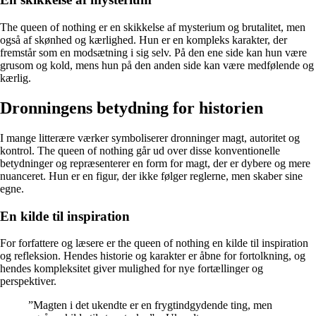
The queen of nothing er en skikkelse af mysterium og brutalitet, men
også af skønhed og kærlighed. Hun er en kompleks karakter, der
fremstår som en modsætning i sig selv. På den ene side kan hun være
grusom og kold, mens hun på den anden side kan være medfølende og
kærlig.
Dronningens betydning for historien
I mange litterære værker symboliserer dronninger magt, autoritet og
kontrol. The queen of nothing går ud over disse konventionelle
betydninger og repræsenterer en form for magt, der er dybere og mere
nuanceret. Hun er en figur, der ikke følger reglerne, men skaber sine
egne.
En kilde til inspiration
For forfattere og læsere er the queen of nothing en kilde til inspiration
og refleksion. Hendes historie og karakter er åbne for fortolkning, og
hendes kompleksitet giver mulighed for nye fortællinger og
perspektiver.
”Magten i det ukendte er en frygtindgydende ting, men