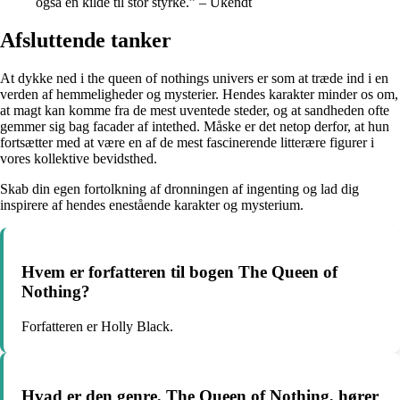
også en kilde til stor styrke.” – Ukendt
Afsluttende tanker
At dykke ned i the queen of nothings univers er som at træde ind i en
verden af hemmeligheder og mysterier. Hendes karakter minder os om,
at magt kan komme fra de mest uventede steder, og at sandheden ofte
gemmer sig bag facader af intethed. Måske er det netop derfor, at hun
fortsætter med at være en af de mest fascinerende litterære figurer i
vores kollektive bevidsthed.
Skab din egen fortolkning af dronningen af ingenting og lad dig
inspirere af hendes enestående karakter og mysterium.
Hvem er forfatteren til bogen The Queen of
Nothing?
Forfatteren er Holly Black.
Hvad er den genre, The Queen of Nothing, hører