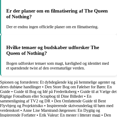
Er der planer om en filmatisering af The Queen
of Nothing?
Der er endnu ingen officielle planer om en filmatisering.
Hvilke temaer og budskaber udforsker The
Queen of Nothing?
Bogen udforsker temaer som magt, kærlighed og identitet med
et spændende twist af den overnaturlige verden.
Spionen og forræderen: Et dybdegående kig på hemmelige agenter og
deres dubiøse handlinger
•
Den Store Bog om Følelser for Børn: En
Guide
•
Guide til Bog og Idé på Frederiksberg
•
Guide til at Vælge det
Rigtige Fotoalbum eller Scrapbog til Dine Billeder
•
En
sammenligning af TV2 og DR
•
Den Omfattende Guide til Bent
Flyvbjerg og Projektrisiko
•
Inspirerende skriveunderlag til børn med
verdenskort
•
Anne Lise Marstrand-Jørgensen: En Dygtig og
Inspirerende Forfatter
•
Erik Valeur: En mester i litterær magi
•
Den