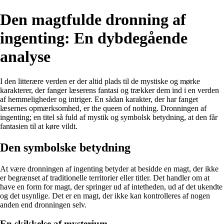
Den magtfulde dronning af
ingenting: En dybdegående
analyse
I den litterære verden er der altid plads til de mystiske og mørke
karakterer, der fanger læserens fantasi og trækker dem ind i en verden
af hemmeligheder og intriger. En sådan karakter, der har fanget
læsernes opmærksomhed, er the queen of nothing. Dronningen af
ingenting; en titel så fuld af mystik og symbolsk betydning, at den får
fantasien til at køre vildt.
Den symbolske betydning
At være dronningen af ingenting betyder at besidde en magt, der ikke
er begrænset af traditionelle territorier eller titler. Det handler om at
have en form for magt, der springer ud af intetheden, ud af det ukendte
og det usynlige. Det er en magt, der ikke kan kontrolleres af nogen
anden end dronningen selv.
En skikkelse af mysterium