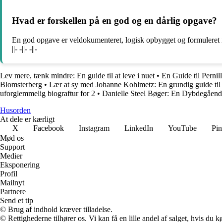
Hvad er forskellen på en god og en dårlig opgave?
En god opgave er veldokumenteret, logisk opbygget og formuleret i kla
||- -||- -||-
Lev mere, tænk mindre: En guide til at leve i nuet
•
En Guide til Perni
Blomsterberg
•
Lær at sy med Johanne Kohlmetz: En grundig guide til
uforglemmelig biograftur for 2
•
Danielle Steel Bøger: En Dybdegående
Husorden
At dele er kærligt
X
Facebook
Instagram
LinkedIn
YouTube
Pin
Mød os
Support
Medier
Eksponering
Profil
Mailnyt
Partnere
Send et tip
© Brug af indhold kræver tilladelse.
© Rettighederne tilhører os. Vi kan få en lille andel af salget, hvis du