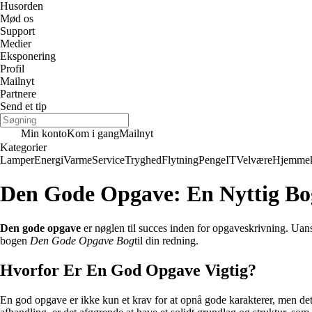
Husorden
Mød os
Support
Medier
Eksponering
Profil
Mailnyt
Partnere
Send et tip
Min konto
Kom i gang
Mailnyt
Kategorier
Lamper
Energi
Varme
Service
Tryghed
Flytning
Penge
IT
Velvære
Hjemmek
Den Gode Opgave: En Nyttig Bog
Den gode opgave
er nøglen til succes inden for opgaveskrivning. Uans
bogen
Den Gode Opgave Bog
til din redning.
Hvorfor Er En God Opgave Vigtig?
En god opgave er ikke kun et krav for at opnå gode karakterer, men det