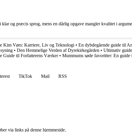
r og præcis sprog, mens en dårlig opgave mangler kvalitet i argumentatione
lle Kim Vørs: Karriere, Liv og Teknologi
•
En dybdegående guide til 
 syning
•
Den Hemmelige Verden af Dyrekirkegården
•
Ultimativ guide
 Guide til Forfatterens Værker
•
Mummums søde favoritter: En guide ti
terest
TikTok
Mail
RSS
 køber via links på denne hjemmeside.