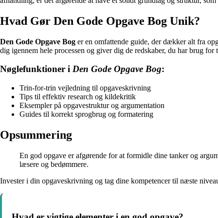
afhandling, er det afgørende at have et solidt grundlag og struktur, so
Hvad Gør Den Gode Opgave Bog Unik?
Den Gode Opgave Bog
er en omfattende guide, der dækker alt fra op
dig igennem hele processen og giver dig de redskaber, du har brug for t
Nøglefunktioner i
Den Gode Opgave Bog
:
Trin-for-trin vejledning til opgaveskrivning
Tips til effektiv research og kildekritik
Eksempler på opgavestruktur og argumentation
Guides til korrekt sprogbrug og formatering
Opsummering
En god opgave er afgørende for at formidle dine tanker og argu
læsere og bedømmere.
Invester i din opgaveskrivning og tag dine kompetencer til næste niv
Hvad er vigtige elementer i en god opgave?