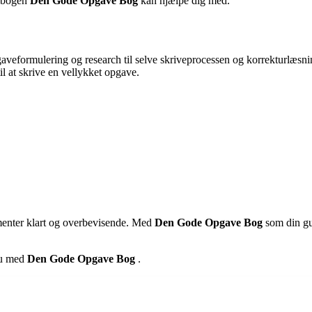
m bogen
Den Gode Opgave Bog
kan hjælpe dig med.
gaveformulering og research til selve skriveprocessen og korrekturlæsn
il at skrive en vellykket opgave.
menter klart og overbevisende. Med
Den Gode Opgave Bog
som din gu
eau med
Den Gode Opgave Bog
.