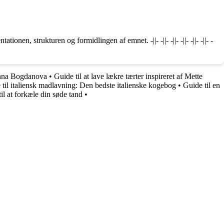
n, strukturen og formidlingen af emnet. -||- -||- -||- -||- -||- -||- -
Anna Bogdanova
•
Guide til at lave lækre tærter inspireret af Mette
 til italiensk madlavning: Den bedste italienske kogebog
•
Guide til en
l at forkæle din søde tand
•