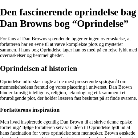
Den fascinerende oprindelse bag
Dan Browns bog “Oprindelse”
For fans af Dan Browns spændende bøger er ingen overraskelse, at
forfatteren har en evne til at væve komplekse plots og mysterier
sammen. I hans bog Oprindelse tager han os med på en rejse fyldt med
overraskelser og hemmeligheder.
Oprindelsen af historien
Oprindelse udforsker nogle af de mest presserende spørgsmål om
menneskehedens fremtid og vores placering i universet. Dan Brown
binder kunstig intelligens, religion, teknologi og etik sammen i et
foruroligende plot, der holder læseren fast besluttet på at finde svarene.
Forfatterens inspiration
Men hvad inspirerede egentlig Dan Brown til at skrive denne episke
fortælling? Ifølge forfatteren selv var idéen til Oprindelse født ud af
hans fascination for vores oprindelse som mennesker. Brown ønskede