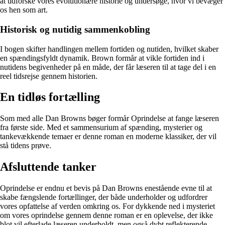
at udforske vores evolutionære historie og undersøge, hvor vi bevæger
os hen som art.
Historisk og nutidig sammenkobling
I bogen skifter handlingen mellem fortiden og nutiden, hvilket skaber
en spændingsfyldt dynamik. Brown formår at vikle fortiden ind i
nutidens begivenheder på en måde, der får læseren til at tage del i en
reel tidsrejse gennem historien.
En tidløs fortælling
Som med alle Dan Browns bøger formår Oprindelse at fange læseren
fra første side. Med et sammensurium af spænding, mysterier og
tankevækkende temaer er denne roman en moderne klassiker, der vil
stå tidens prøve.
Afsluttende tanker
Oprindelse er endnu et bevis på Dan Browns enestående evne til at
skabe fængslende fortællinger, der både underholder og udfordrer
vores opfattelse af verden omkring os. For dykkende ned i mysteriet
om vores oprindelse gennem denne roman er en oplevelse, der ikke
blot vil efterlade læseren underholdt, men også dybt reflekterende.