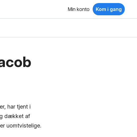
Min konto
Kom i gang
Jacob
 har tjent i
og dækket af
er uomtvistelige.