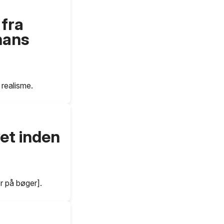
fra
hans
 realisme.
et inden
r på bøger].