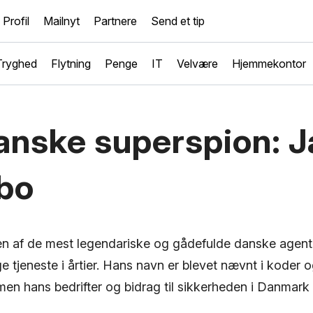
Profil
Mailnyt
Partnere
Send et tip
Tryghed
Flytning
Penge
IT
Velvære
Hjemmekontor
anske superspion: 
bo
n af de mest legendariske og gådefulde danske agenter,
 tjeneste i årtier. Hans navn er blevet nævnt i koder 
en hans bedrifter og bidrag til sikkerheden i Danmark 