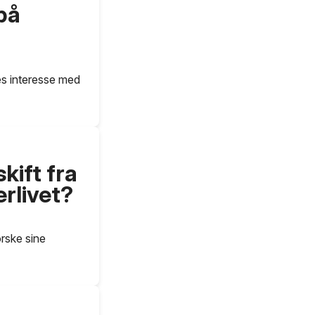
på
es interesse med
kift fra
erlivet?
orske sine