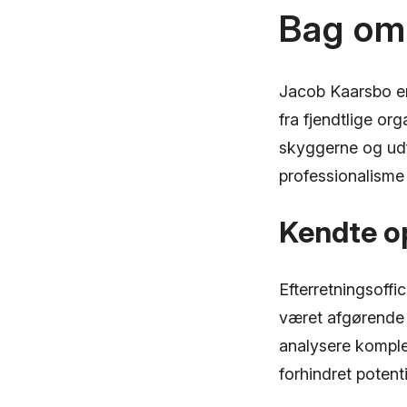
Bag om
Jacob Kaarsbo er 
fra fjendtlige or
skyggerne og udf
professionalisme 
Kendte o
Efterretningsoffi
været afgørende 
analysere komplek
forhindret potenti