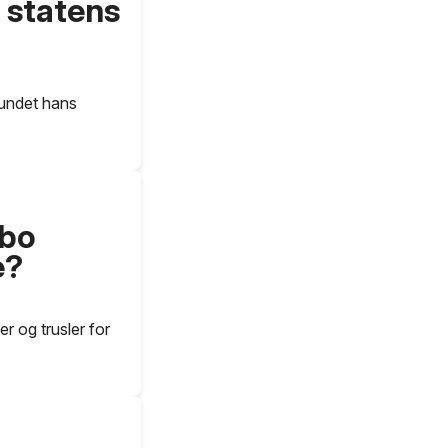
 statens
rundet hans
sbo
e?
r og trusler for