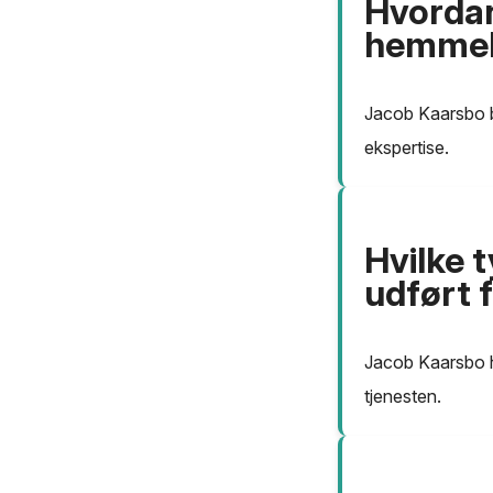
Hvordan
hemmeli
Jacob Kaarsbo bl
ekspertise.
Hvilke 
udført 
Jacob Kaarsbo ha
tjenesten.