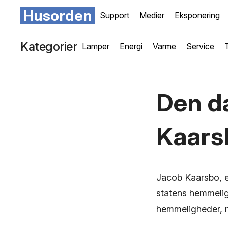
Husorden
Support
Medier
Eksponering
Kategorier
Lamper
Energi
Varme
Service
Den d
Kaars
Jacob Kaarsbo, e
statens hemmelige
hemmeligheder, m