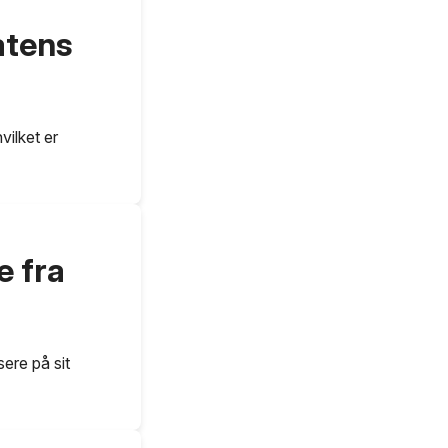
atens
vilket er
e fra
ere på sit