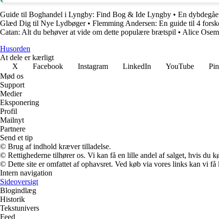
Guide til Boghandel i Lyngby: Find Bog & Ide Lyngby
•
En dybdegåen
Glæd Dig til Nye Lydbøger
•
Flemming Andersen: En guide til 4 forske
Catan: Alt du behøver at vide om dette populære brætspil
•
Alice Osema
Husorden
At dele er kærligt
X
Facebook
Instagram
LinkedIn
YouTube
Pin
Mød os
Support
Medier
Eksponering
Profil
Mailnyt
Partnere
Send et tip
© Brug af indhold kræver tilladelse.
© Rettighederne tilhører os. Vi kan få en lille andel af salget, hvis du
© Dette site er omfattet af ophavsret. Ved køb via vores links kan vi 
Intern navigation
Sideoversigt
Blogindlæg
Historik
Tekstunivers
Feed