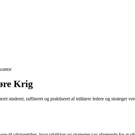
ontor
øre Krig
 studeret, raffineret og praktiseret af militære ledere og strateger ve
ge til vikingetiden, hvor taktikker og strategier var afgørende for at sikre