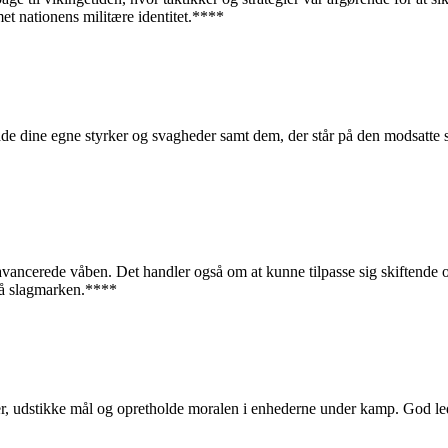
et nationens militære identitet.****
åde dine egne styrker og svagheder samt dem, der står på den modsatte s
 avancerede våben. Det handler også om at kunne tilpasse sig skiftende 
 på slagmarken.****
ker, udstikke mål og opretholde moralen i enhederne under kamp. God led