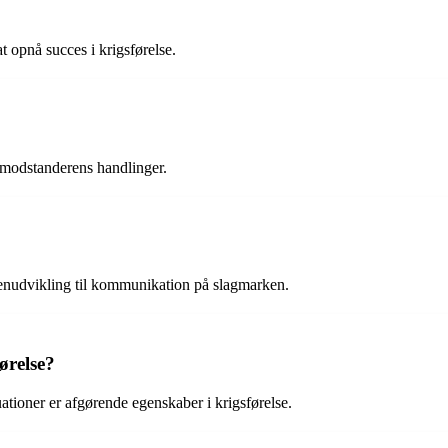
t opnå succes i krigsførelse.
g modstanderens handlinger.
benudvikling til kommunikation på slagmarken.
ørelse?
tuationer er afgørende egenskaber i krigsførelse.