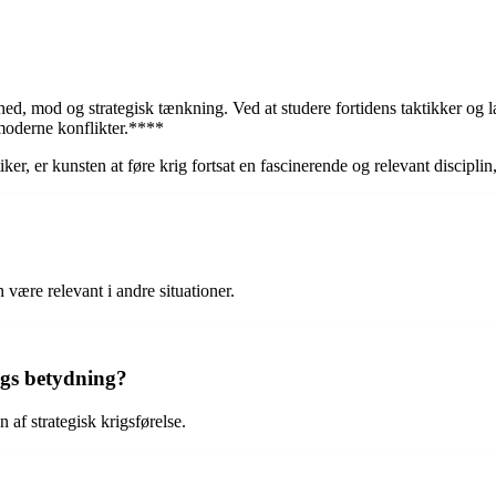
d, mod og strategisk tænkning. Ved at studere fortidens taktikker og læ
i moderne konflikter.****
ker, er kunsten at føre krig fortsat en fascinerende og relevant disciplin
 være relevant i andre situationer.
rigs betydning?
f strategisk krigsførelse.