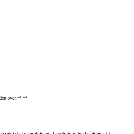
rden over.** **
 sejr i slag og erobringer af territorium. Fra belejringer til