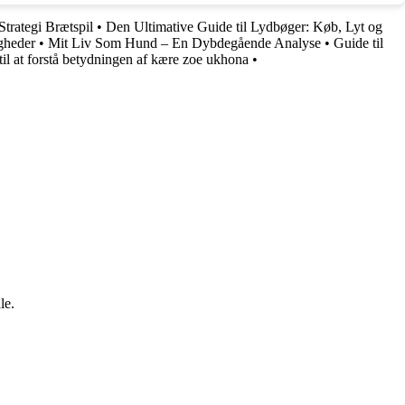
Strategi Brætspil
•
Den Ultimative Guide til Lydbøger: Køb, Lyt og
igheder
•
Mit Liv Som Hund – En Dybdegående Analyse
•
Guide til
til at forstå betydningen af kære zoe ukhona
•
le.