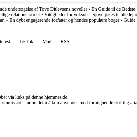
de undersøgelse af Tove Ditlevsens noveller
•
En Guide til de Bedste 
llige relationsformer
•
Vittigheder for voksne – Sjove jokes til alle lejl
n – En dybt engagerende forfatter og hendes populære bøger
•
Guide 
terest
TikTok
Mail
RSS
 køber via links på denne hjemmeside.
få kommission. Indholdet må kun anvendes med forudgående skriftlig afta