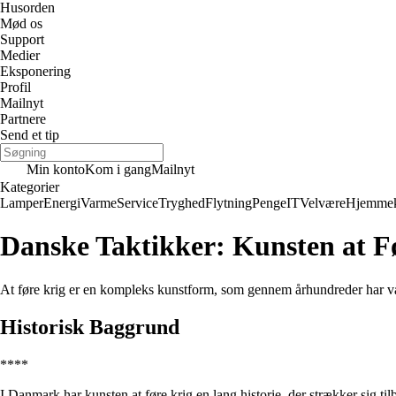
Husorden
Mød os
Support
Medier
Eksponering
Profil
Mailnyt
Partnere
Send et tip
Min konto
Kom i gang
Mailnyt
Kategorier
Lamper
Energi
Varme
Service
Tryghed
Flytning
Penge
IT
Velvære
Hjemmek
Danske Taktikker: Kunsten at F
At føre krig er en kompleks kunstform, som gennem århundreder har været
Historisk Baggrund
****
I Danmark har kunsten at føre krig en lang historie, der strækker sig tilba