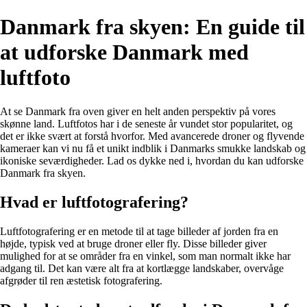
Danmark fra skyen: En guide til
at udforske Danmark med
luftfoto
At se Danmark fra oven giver en helt anden perspektiv på vores
skønne land. Luftfotos har i de seneste år vundet stor popularitet, og
det er ikke svært at forstå hvorfor. Med avancerede droner og flyvende
kameraer kan vi nu få et unikt indblik i Danmarks smukke landskab og
ikoniske seværdigheder. Lad os dykke ned i, hvordan du kan udforske
Danmark fra skyen.
Hvad er luftfotografering?
Luftfotografering er en metode til at tage billeder af jorden fra en
højde, typisk ved at bruge droner eller fly. Disse billeder giver
mulighed for at se områder fra en vinkel, som man normalt ikke har
adgang til. Det kan være alt fra at kortlægge landskaber, overvåge
afgrøder til ren æstetisk fotografering.