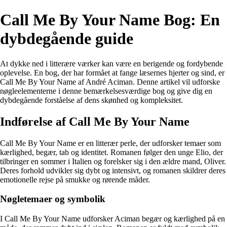
Call Me By Your Name Bog: En
dybdegående guide
At dykke ned i litterære værker kan være en berigende og fordybende
oplevelse. En bog, der har formået at fange læsernes hjerter og sind, er
Call Me By Your Name af André Aciman. Denne artikel vil udforske
nøgleelementerne i denne bemærkelsesværdige bog og give dig en
dybdegående forståelse af dens skønhed og kompleksitet.
Indførelse af Call Me By Your Name
Call Me By Your Name er en litterær perle, der udforsker temaer som
kærlighed, begær, tab og identitet. Romanen følger den unge Elio, der
tilbringer en sommer i Italien og forelsker sig i den ældre mand, Oliver.
Deres forhold udvikler sig dybt og intensivt, og romanen skildrer deres
emotionelle rejse på smukke og rørende måder.
Nøgletemaer og symbolik
I Call Me By Your Name udforsker Aciman begær og kærlighed på en