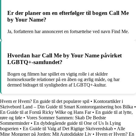
Er der planer om en efterfølger til bogen Call Me
by Your Name?
Ja, forfatteren har annonceret en fortsættelse ved navn Find Me.
Hvordan har Call Me by Your Name påvirket
LGBTQ+-samfundet?
Bogen og filmen har spillet en vigtig rolle i at skildre
homoseksuelle relationer på en åben og ærlig måde, og har
dermed bidraget til synligheden af LGBTQ+-kultur.
Hvem er Hvem? En guide til det populære spil
•
Kontorartikler i
Skrivebord Land – Din Guide til Smart Kontororganisering hos Bilka
•
En Guide til at Forstå Ricky Wilke og Hans Far
•
En guide til at lytte,
røre og føle
•
Vores Sommer Sammen: Skab De Bedste
Sommerminder
•
En dybdegående guide til One of Us Is Lying
bogserien
•
En Guide til Valg af Det Rigtige Skriveredskab
•
Alle
Mine Morgener på Jorden: Mit Autodidakte Liv
•
Hvem er Hvem? En