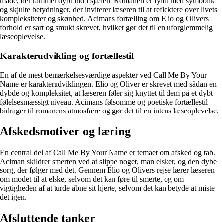
måde, der rammer dybt ind i sjælen. Romanen er fyldt med symbolik
og skjulte betydninger, der inviterer læseren til at reflektere over livets
kompleksiteter og skønhed. Acimans fortælling om Elio og Olivers
forhold er sart og smukt skrevet, hvilket gør det til en uforglemmelig
læseoplevelse.
Karakterudvikling og fortællestil
En af de mest bemærkelsesværdige aspekter ved Call Me By Your
Name er karakterudviklingen. Elio og Oliver er skrevet med sådan en
dybde og kompleksitet, at læseren føler sig knyttet til dem på et dybt
følelsesmæssigt niveau. Acimans følsomme og poetiske fortællestil
bidrager til romanens atmosfære og gør det til en intens læseoplevelse.
Afskedsmotiver og læring
En central del af Call Me By Your Name er temaet om afsked og tab.
Aciman skildrer smerten ved at slippe noget, man elsker, og den dybe
sorg, der følger med det. Gennem Elio og Olivers rejse lærer læseren
om modet til at elske, selvom det kan føre til smerte, og om
vigtigheden af at turde åbne sit hjerte, selvom det kan betyde at miste
det igen.
Afsluttende tanker