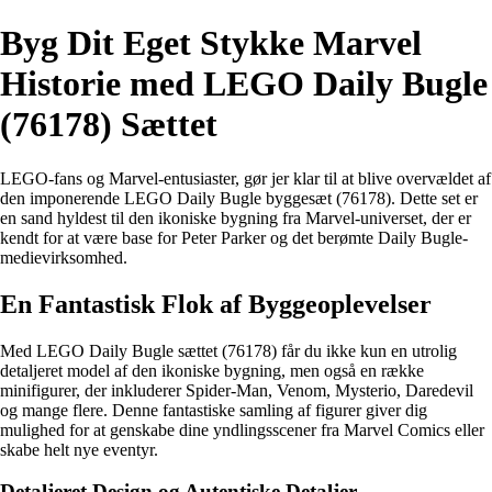
Byg Dit Eget Stykke Marvel
Historie med LEGO Daily Bugle
(76178) Sættet
LEGO-fans og Marvel-entusiaster, gør jer klar til at blive overvældet af
den imponerende LEGO Daily Bugle byggesæt (76178). Dette set er
en sand hyldest til den ikoniske bygning fra Marvel-universet, der er
kendt for at være base for Peter Parker og det berømte Daily Bugle-
medievirksomhed.
En Fantastisk Flok af Byggeoplevelser
Med LEGO Daily Bugle sættet (76178) får du ikke kun en utrolig
detaljeret model af den ikoniske bygning, men også en række
minifigurer, der inkluderer Spider-Man, Venom, Mysterio, Daredevil
og mange flere. Denne fantastiske samling af figurer giver dig
mulighed for at genskabe dine yndlingsscener fra Marvel Comics eller
skabe helt nye eventyr.
Detaljeret Design og Autentiske Detaljer