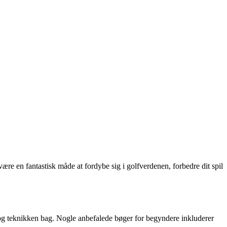
ære en fantastisk måde at fordybe sig i golfverdenen, forbedre dit spil
e og teknikken bag. Nogle anbefalede bøger for begyndere inkluderer