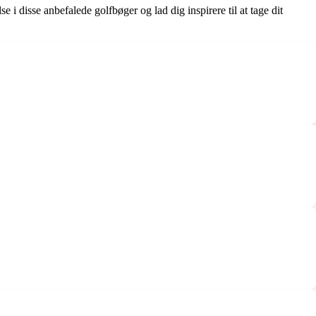
e i disse anbefalede golfbøger og lad dig inspirere til at tage dit