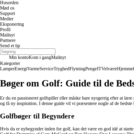
Husorden
Mød os
Support
Medier
Eksponering
Profil
Mailnyt
Partnere
Send et tip
Min konto
Kom i gang
Mailnyt
Kategorier
Lamper
Energi
Varme
Service
Tryghed
Flytning
Penge
IT
Velvære
Hjemmek
Bøger om Golf: Guide til de Bed
Er du en passioneret golfspiller eller måske bare nysgerrig efter at læ
og få ny inspiration. I denne guide vil vi præsentere nogle af de bedste 
Golfbøger til Begyndere
Hvis du er nybegynder inden for golf, kan det være en god idé at start