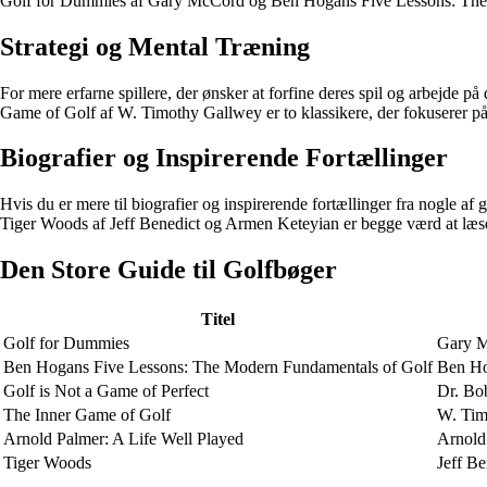
Golf for Dummies af Gary McCord og Ben Hogans Five Lessons: The
Strategi og Mental Træning
For mere erfarne spillere, der ønsker at forfine deres spil og arbejde p
Game of Golf af W. Timothy Gallwey er to klassikere, der fokuserer på 
Biografier og Inspirerende Fortællinger
Hvis du er mere til biografier og inspirerende fortællinger fra nogle a
Tiger Woods af Jeff Benedict og Armen Keteyian er begge værd at læse f
Den Store Guide til Golfbøger
Titel
Golf for Dummies
Gary 
Ben Hogans Five Lessons: The Modern Fundamentals of Golf
Ben H
Golf is Not a Game of Perfect
Dr. Bo
The Inner Game of Golf
W. Tim
Arnold Palmer: A Life Well Played
Arnold
Tiger Woods
Jeff B