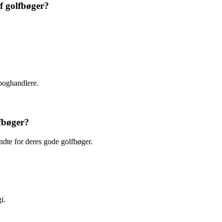
af golfbøger?
 boghandlere.
lfbøger?
dte for deres gode golfbøger.
i.