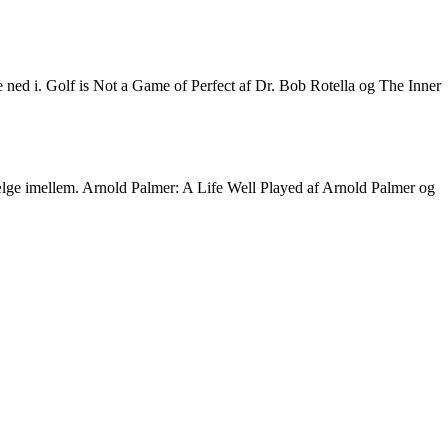
kke ned i. Golf is Not a Game of Perfect af Dr. Bob Rotella og The Inner
t vælge imellem. Arnold Palmer: A Life Well Played af Arnold Palmer og