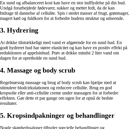
En sund og afbalanceret kost kan have en stor indflydelse på din hud.
Undgå forarbejdede fødevarer, sukker og mettet fedt, da de kan
bidrage til dannelse af cellulite. Spis i stedet masser af frugt, grøntsager,
magert kød og fuldkorn for at forbedre hudens struktur og udseende.
3. Hydrering
At drikke tilstrækkeligt med vand er afgørende for en sund hud. En
godt hydreret hud har større elasticitet og kan have en positiv effekt på
reduktionen af appelsinhud. Prøv at drikke mindst 2 liter vand om
dagen for at opretholde en sund hud.
4. Massage og body scrub
Regelmæssig massage og brug af body scrub kan hjælpe med at
stimulere blodcirkulationen og reducere cellulite. Brug en god
kropsolie eller anti-cellulite creme under massagen for at forbedre
effekten. Gør dette et par gange om ugen for at opnå de bedste
resultater.
5. Kropsindpakninger og behandlinger
Nogle skønhedssaloner tilbyder specielle behandlinger og