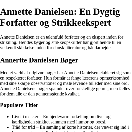
Annette Danielsen: En Dygtig
Forfatter og Strikkeekspert
Annette Danielsen er en talentfuld forfatter og en ekspert inden for
strikning. Hendes bøger og strikkeopskrifter har gjort hende til en
velkendt skikkelse inden for dansk litteratur og håndarbejde.
Annertte Danielsen Bøger
Med et væld af udgivne bøger har Annette Danielsen etableret sig som
en respekteret forfatter. Hun formår at fange læserens opmærksomhed
med sine skarpe observationer og male levende billeder med sine ord.
Annette Danielsens bøger spænder over forskellige genrer, men fælles
for dem alle er den gennemgående kvalitet.
Populære Titler
Livet i masker – En hjertevarm fortælling om livet og
kærligheden strikket sammen med humor og poesi.
Tråd for tråd – En samling af korte historier, der væver sig ind i