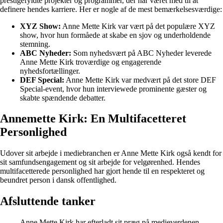
prestigefyldte projekter og programmer, der har været med til at
definere hendes karriere. Her er nogle af de mest bemærkelsesværdige:
XYZ Show:
Anne Mette Kirk var vært på det populære XYZ
show, hvor hun formåede at skabe en sjov og underholdende
stemning.
ABC Nyheder:
Som nyhedsvært på ABC Nyheder leverede
Anne Mette Kirk troværdige og engagerende
nyhedsfortællinger.
DEF Special:
Anne Mette Kirk var medvært på det store DEF
Special-event, hvor hun interviewede prominente gæster og
skabte spændende debatter.
Annemette Kirk: En Multifacetteret
Personlighed
Udover sit arbejde i mediebranchen er Anne Mette Kirk også kendt for
sit samfundsengagement og sit arbejde for velgørenhed. Hendes
multifacetterede personlighed har gjort hende til en respekteret og
beundret person i dansk offentlighed.
Afsluttende tanker
Anne Mette Kirk har efterladt sit præg på medieverdenen