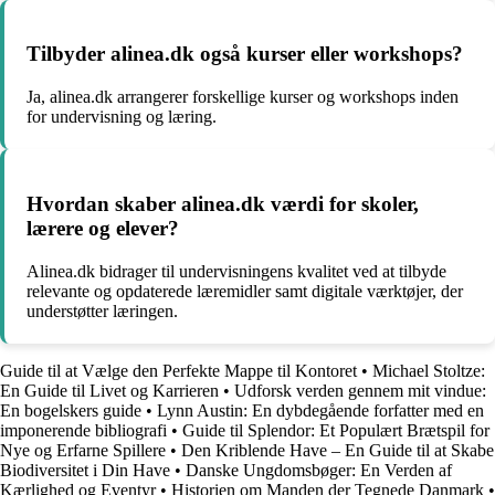
Tilbyder alinea.dk også kurser eller workshops?
Ja, alinea.dk arrangerer forskellige kurser og workshops inden
for undervisning og læring.
Hvordan skaber alinea.dk værdi for skoler,
lærere og elever?
Alinea.dk bidrager til undervisningens kvalitet ved at tilbyde
relevante og opdaterede læremidler samt digitale værktøjer, der
understøtter læringen.
Guide til at Vælge den Perfekte Mappe til Kontoret
•
Michael Stoltze:
En Guide til Livet og Karrieren
•
Udforsk verden gennem mit vindue:
En bogelskers guide
•
Lynn Austin: En dybdegående forfatter med en
imponerende bibliografi
•
Guide til Splendor: Et Populært Brætspil for
Nye og Erfarne Spillere
•
Den Kriblende Have – En Guide til at Skabe
Biodiversitet i Din Have
•
Danske Ungdomsbøger: En Verden af
Kærlighed og Eventyr
•
Historien om Manden der Tegnede Danmark
•