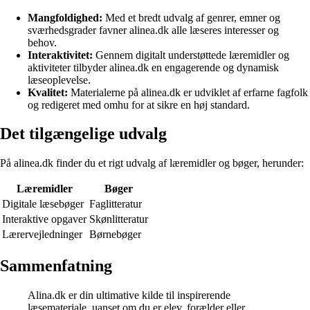
Mangfoldighed:
Med et bredt udvalg af genrer, emner og
sværhedsgrader favner alinea.dk alle læseres interesser og
behov.
Interaktivitet:
Gennem digitalt understøttede læremidler og
aktiviteter tilbyder alinea.dk en engagerende og dynamisk
læseoplevelse.
Kvalitet:
Materialerne på alinea.dk er udviklet af erfarne fagfolk
og redigeret med omhu for at sikre en høj standard.
Det tilgængelige udvalg
På alinea.dk finder du et rigt udvalg af læremidler og bøger, herunder:
Læremidler
Bøger
Digitale læsebøger
Faglitteratur
Interaktive opgaver
Skønlitteratur
Lærervejledninger
Børnebøger
Sammenfatning
Alina.dk er din ultimative kilde til inspirerende
læsemateriale, uanset om du er elev, forælder eller