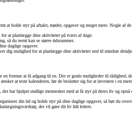
ingsløsninger.
emt at holde styr på aftaler, møder, opgaver og meget mere. Nogle af de f
for at planlægge dine aktiviteter på tværs af dage.
ng, så du nemt kan se større tidsrammer.
 dine daglige opgaver.
r dig mulighed for at planlægge dine aktiviteter ned til mindste detalje
ste en formue at få adgang til en. Der er gratis muligheder til rådighed
ønsker at teste kalenderen, før de beslutter sig for at investere i en mer
g, der har hjulpet utallige mennesker med at få styr på deres liv og opnå
 organisere din tid og holde styr på dine daglige opgaver, så bør du ove
anlægningsværktøj, der vil gøre dit liv lidt lettere.