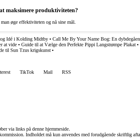
at maksimere produktiviteten?
 man øge effektiviteten og nå sine mål.
 og Idé i Kolding Midtby
•
Call Me By Your Name Bog: En dybdegåen
r at vide
•
Guide til at Vælge den Perfekte Pippi Langstrømpe Plakat
•
de til Sun Tzus krigskunst
•
terest
TikTok
Mail
RSS
 køber via links på denne hjemmeside.
få kommission. Indholdet må kun anvendes med forudgående skriftlig afta