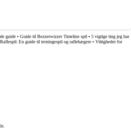
de guide
•
Guide til Bezzerwizzer Timeline spil
•
5 vigtige ting jeg har
Raflespil: En guide til terningespil og raflebægere
•
Vittigheder for
le.