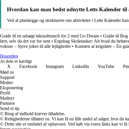
Hvordan kan man bedst udnytte Letts Kalender til 
Ved at planlægge og strukturere ens aktiviteter i Letts Kalender kan
Guide til en udsøgt luksusbrunch for 2 med Go Dream
•
Guide til Bog
lært, selv da det var for sent
•
Ergobag Skoletasker: Alt hvad du behøve
voksne – Sjove jokes til alle lejligheder
•
Kunsten at krigsføre – En gui
Husorden
At dele er kærligt
X
Facebook
Instagram
LinkedIn
YouTube
Pin
Mød os
Support
Medier
Eksponering
Profil
Mailnyt
Partnere
Send et tip
© Brug af indhold kræver tilladelse.
© Rettighederne tilhører os. Vi kan få en lille andel af salget, hvis du
© Dette site er omfattet af ophavsret. Ved køb via vores links kan vi 