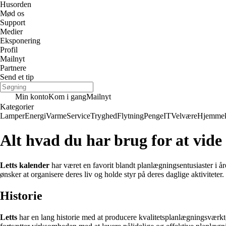
Husorden
Mød os
Support
Medier
Eksponering
Profil
Mailnyt
Partnere
Send et tip
Min konto
Kom i gang
Mailnyt
Kategorier
Lamper
Energi
Varme
Service
Tryghed
Flytning
Penge
IT
Velvære
Hjemmek
Alt hvad du har brug for at vid
Letts kalender
har været en favorit blandt planlægningsentusiaster i år
ønsker at organisere deres liv og holde styr på deres daglige aktiviteter
Historie
Letts
har en lang historie med at producere kvalitetsplanlægningsværktøj