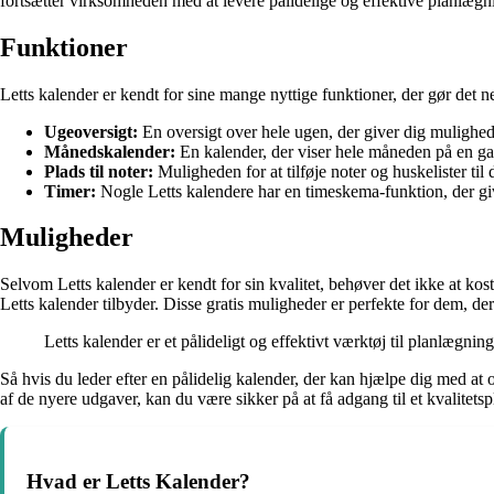
fortsætter virksomheden med at levere pålidelige og effektive planlægn
Funktioner
Letts kalender er kendt for sine mange nyttige funktioner, der gør det n
Ugeoversigt:
En oversigt over hele ugen, der giver dig mulighed 
Månedskalender:
En kalender, der viser hele måneden på en ga
Plads til noter:
Muligheden for at tilføje noter og huskelister til
Timer:
Nogle Letts kalendere har en timeskema-funktion, der give
Muligheder
Selvom Letts kalender er kendt for sin kvalitet, behøver det ikke at ko
Letts kalender tilbyder. Disse gratis muligheder er perfekte for dem, der 
Letts kalender er et pålideligt og effektivt værktøj til planlægnin
Så hvis du leder efter en pålidelig kalender, der kan hjælpe dig med at
af de nyere udgaver, kan du være sikker på at få adgang til et kvalitetspl
Hvad er Letts Kalender?